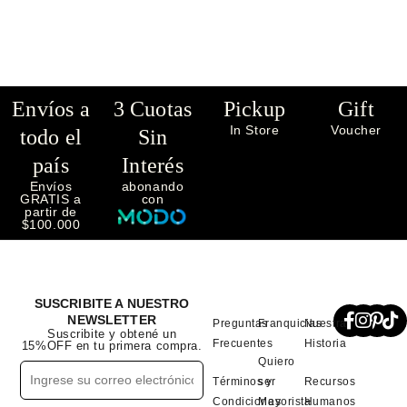
Envíos a
3 Cuotas
Pickup
Gift
In Store
Voucher
todo el
Sin
país
Interés
Envíos
abonando
GRATIS a
con
partir de
$100.000
SUSCRIBITE A NUESTRO
NEWSLETTER
Preguntas
Franquicias
Nuestra
Suscribite y obtené un
Frecuentes
Historia
15%OFF en tu primera compra.
Quiero
Términos y
ser
Recursos
Condiciones
Mayorista
Humanos