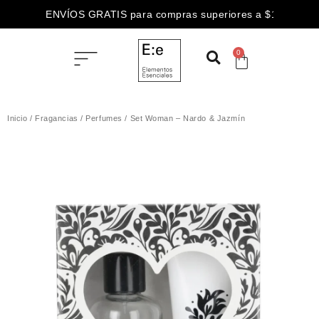
ENVÍOS GRATIS para compras superiores a $100.000
0
Inicio
/
Fragancias
/
Perfumes
/ Set Woman – Nardo & Jazmín