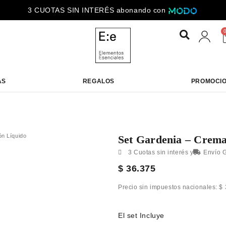
3 CUOTAS SIN INTERÉS abonando con
ENVÍOS GRATIS para compras superiores a $100.000
AS
REGALOS
PROMOCI
ón Líquido
Set Gardenia – Crema
3 Cuotas sin interés y
Envío G
$
36.375
Precio sin impuestos nacionales:
$
El set Incluye