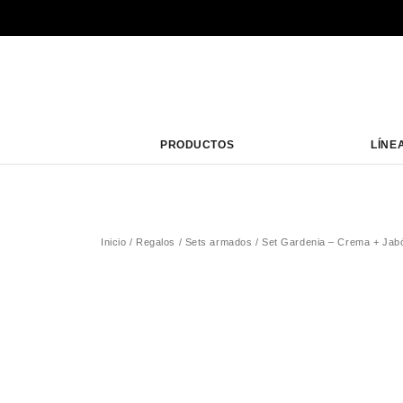
PRODUCTOS
LÍNE
Inicio
/
Regalos
/
Sets armados
/ Set Gardenia – Crema + Jab