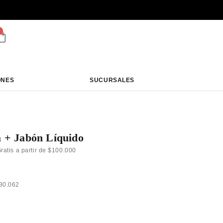
0
ONES
SUCURSALES
 + Jabón Líquido
ratis a partir de $100.000
30.062