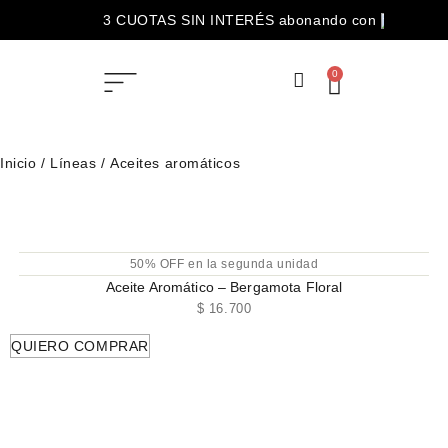
3 CUOTAS SIN INTERÉS abonando con
ENVÍOS GRATIS para compras superiores a $100.000
0
Inicio
/ Líneas / Aceites aromáticos
50% OFF en la segunda unidad
Aceite Aromático – Bergamota Floral
$
16.700
QUIERO COMPRAR