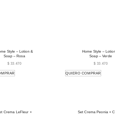
me Style – Lotion &
Home Style – Lotio
Soap – Rosa
Soap – Verde
$
33.470
$
33.470
OMPRAR
QUIERO COMPRAR
et Crema LeFleur +
Set Crema Peonia + 