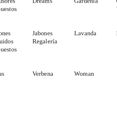
usores
Dreams
Gardenia
uestos
ones
Jabones
Lavanda
uidos
Regalería
uestos
as
Verbena
Woman