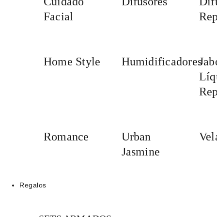
Cuidado
Difusores
Dif
Facial
Rep
Home Style
Humidificadores
Jab
Líq
Rep
Romance
Urban
Vel
Jasmine
Regalos