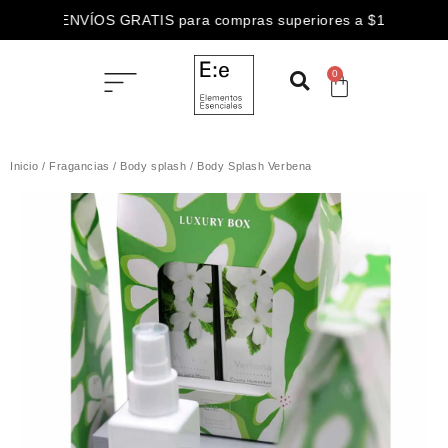
3 CUOTAS SIN INTERÉS abonando con
ENVÍOS GRATIS para compras superiores a $100.000
0
Inicio
/
Fragancias
/
Body splash
/ Body Splash Verbena