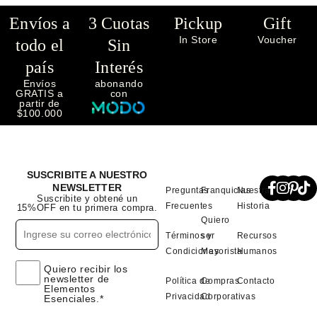
Envíos a
3 Cuotas
Pickup
Gift
In Store
Voucher
todo el
Sin
país
Interés
Envíos
abonando
GRATIS a
con
partir de
$100.000
SUSCRIBITE A NUESTRO
NEWSLETTER
Preguntas
Franquicias
Nuestra
Suscribite y obtené un
Frecuentes
Historia
15%OFF en tu primera compra.
Quiero
Términos y
ser
Recursos
Condiciones
Mayorista
Humanos
Quiero recibir los
newsletter de
Política de
Compras
Contacto
Elementos
Privacidad
Corporativas
Esenciales.*