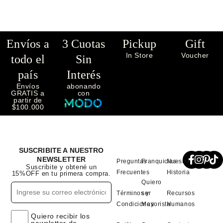
Envíos a
3 Cuotas
Pickup
Gift
In Store
Voucher
todo el
Sin
país
Interés
Envíos
abonando
GRATIS a
con
partir de
$100.000
SUSCRIBITE A NUESTRO
NEWSLETTER
Preguntas
Franquicias
Nuestra
Suscribite y obtené un
Frecuentes
Historia
15%OFF en tu primera compra.
Quiero
Términos y
ser
Recursos
Condiciones
Mayorista
Humanos
Quiero recibir los