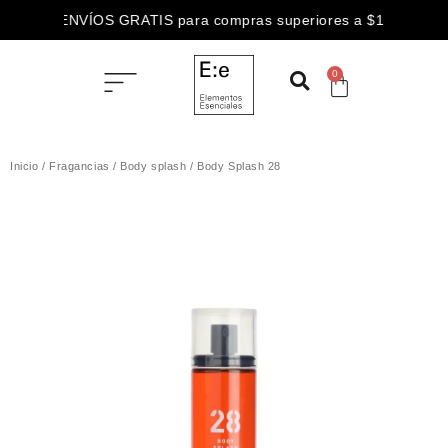
3 CUOTAS SIN INTERÉS abonando con
ENVÍOS GRATIS para compras superiores a $100.000
0
Inicio
/
Fragancias
/
Body splash
/ Body Splash 28