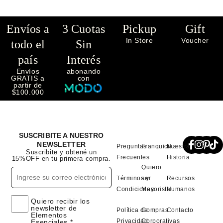
Envíos a
3 Cuotas
Pickup
Gift
In Store
Voucher
todo el
Sin
país
Interés
Envíos
abonando
GRATIS a
con
partir de
$100.000
SUSCRIBITE A NUESTRO
NEWSLETTER
Preguntas
Franquicias
Nuestra
Suscribite y obtené un
Frecuentes
Historia
15%OFF en tu primera compra.
Quiero
Términos y
ser
Recursos
Condiciones
Mayorista
Humanos
Quiero recibir los
newsletter de
Política de
Compras
Contacto
Elementos
Privacidad
Corporativas
Esenciales.*