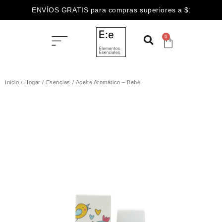
ENVÍOS GRATIS para compras superiores a $100.000
0
Inicio
/
Hogar
/
Esencias
/ Aceite Aromático – Bebé