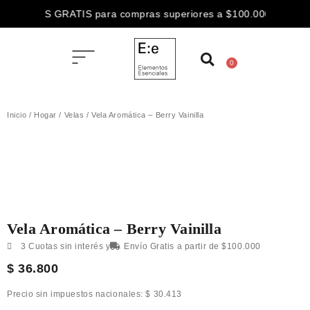
ENVÍOS GRATIS para compras superiores a $100.000
3 CUOTAS SIN INTERÉS abonando con
0
ENVÍOS GRATIS para compras superiores a $100.000
Inicio
/
Hogar
/
Velas
/ Vela Aromática – Berry Vainilla
Vela Aromática – Berry Vainilla
3 Cuotas sin interés y
Envío Gratis a partir de $100.000
$
36.800
Precio sin impuestos nacionales:
$
30.413