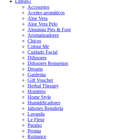
Líneas
Accesorios
Aceites aromáticos
Aloe Vera
Aloe Vera Pelo
Alquimia Pies & Foot
Aromatizadores
Chicos
Colour Me
Cuidado Facial
Difusores
Difusores Repuestos
Dreams
Gardenia
Gift Voucher
Herbal Therapy
Hombres
Home Style
Humidificadores
Jabones Regalería
Lavanda
Le Fleur
Paraíso
Peonia
Romance