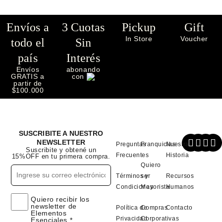
Envíos a
3 Cuotas
Pickup
Gift
In Store
Voucher
todo el
Sin
país
Interés
Envíos
abonando
GRATIS a
con
partir de
$100.000
SUSCRIBITE A NUESTRO
NEWSLETTER
Preguntas
Franquicias
Nuestra
Suscribite y obtené un
Frecuentes
Historia
15%OFF en tu primera compra.
Quiero
Términos y
ser
Recursos
Condiciones
Mayorista
Humanos
Quiero recibir los
newsletter de
Política de
Compras
Contacto
Elementos
Privacidad
Corporativas
Esenciales.*