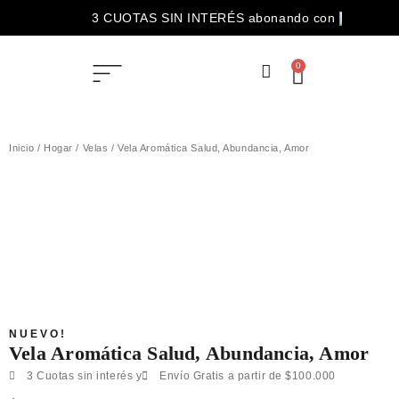
3 CUOTAS SIN INTERÉS abonando con
ENVÍOS GRATIS para compras superiores a $100.000
0
Inicio
/
Hogar
/
Velas
/ Vela Aromática Salud, Abundancia, Amor
NUEVO!
Vela Aromática Salud, Abundancia, Amor
3 Cuotas sin interés y
Envío Gratis a partir de $100.000