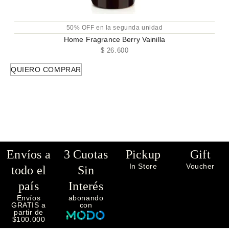
50% OFF en la segunda unidad
Home Fragrance Berry Vainilla
$
26.600
QUIERO COMPRAR
Envíos a
3 Cuotas
Pickup
Gift
In Store
Voucher
todo el
Sin
país
Interés
Envíos
abonando
GRATIS a
con
partir de
$100.000