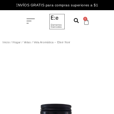
3 CUOTAS SIN INTERÉS abonando con
ENVÍOS GRATIS para compras superiores a $100.000
0
Inicio
/
Hogar
/
Velas
/ Vela Aromática – Elixir Noir