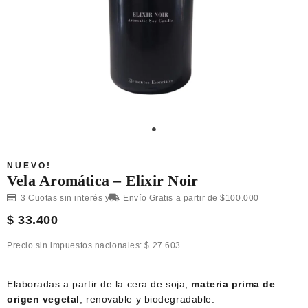
NUEVO!
Vela Aromática – Elixir Noir
3 Cuotas sin interés y
Envío Gratis a partir de $100.000
$
33.400
Precio sin impuestos nacionales:
$
27.603
Elaboradas a partir de la cera de soja,
materia prima de
origen vegetal
, renovable y biodegradable.