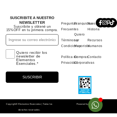
SUSCRIBITE A NUESTRO
NEWSLETTER
Preguntas
Franquicias
Nuestra
Suscribite y obtené un
Frecuentes
Historia
15%OFF en tu primera compra.
Quiero
Términos y
ser
Recursos
Condiciones
Mayorista
Humanos
Quiero recibir los
newsletter de
Política de
Compras
Contacto
Elementos
Privacidad
Corporativas
Esenciales.*
Copyright© Elementos Esenciales | Todos los
Powered by
MonoAzul
derechos reservados.