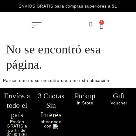
ENVÍOS GRATIS para compras superiores a $100.000
3 CUOTAS SIN INTERÉS abonando con
0
ENVÍOS GRATIS para compras superiores a $100.000
No se encontró esa
página.
Parece que no se encontró nada en esta ubicación.
Envíos a
3 Cuotas
Pickup
Gift
In Store
Voucher
todo el
Sin
país
Interés
Envíos
abonando
GRATIS a
con
partir de
$100.000