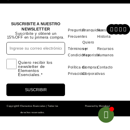
SUSCRIBITE A NUESTRO
NEWSLETTER
Preguntas
Franquicias
Nuestra
Suscribite y obtené un
Frecuentes
Historia
15%OFF en tu primera compra.
Quiero
Términos y
ser
Recursos
Condiciones
Mayorista
Humanos
Quiero recibir los
newsletter de
Política de
Compras
Contacto
Elementos
Privacidad
Corporativas
Esenciales.*
Copyright© Elementos Esenciales | Todos los
Powered by
MonoAzul
derechos reservados.