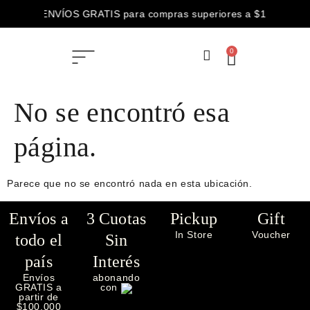
ENVÍOS GRATIS para compras superiores a $100.000
3 CUOTAS SIN INTERÉS abonando con
0
ENVÍOS GRATIS para compras superiores a $100.000
No se encontró esa
página.
Parece que no se encontró nada en esta ubicación.
Envíos a
3 Cuotas
Pickup
Gift
In Store
Voucher
todo el
Sin
país
Interés
Envíos
abonando
GRATIS a
con
partir de
$100.000