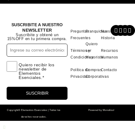
SUSCRIBITE A NUESTRO
NEWSLETTER
Preguntas
Franquicias
Nuestra
Suscribite y obtené un
Frecuentes
Historia
15%OFF en tu primera compra.
Quiero
Términos y
ser
Recursos
Condiciones
Mayorista
Humanos
Quiero recibir los
newsletter de
Política de
Compras
Contacto
Elementos
Privacidad
Corporativas
Esenciales.*
Copyright© Elementos Esenciales | Todos los
Powered by
MonoAzul
derechos reservados.