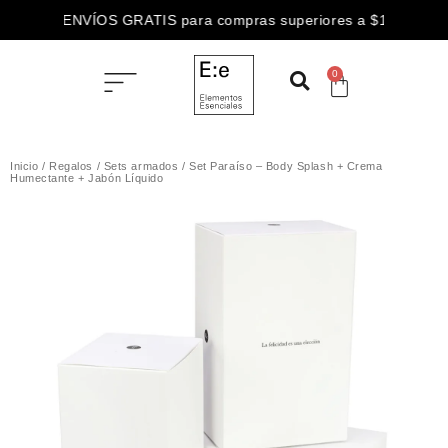
ENVÍOS GRATIS para compras superiores a $100.000
0
Inicio
/
Regalos
/
Sets armados
/ Set Paraíso – Body Splash + Crema
Humectante + Jabón Líquido