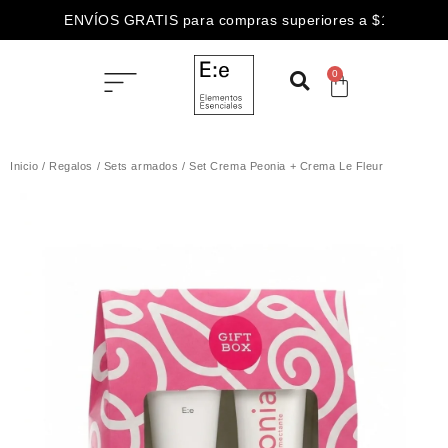
ENVÍOS GRATIS para compras superiores a $100.000
0
Inicio
/
Regalos
/
Sets armados
/ Set Crema Peonia + Crema Le Fleur