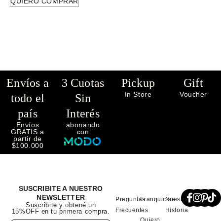
QUIERO COMPRAR
Envíos a
3 Cuotas
Pickup
Gift
In Store
Voucher
todo el
Sin
país
Interés
Envíos
abonando
GRATIS a
con
partir de
$100.000
SUSCRIBITE A NUESTRO
NEWSLETTER
Preguntas
Franquicias
Nuestra
Suscribite y obtené un
Frecuentes
Historia
15%OFF en tu primera compra.
Quiero