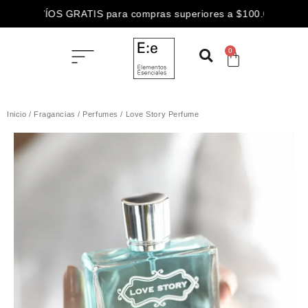
ENVÍOS GRATIS para compras superiores a $100.000
3 CUOTAS SIN INTERÉS abonando con
0
ENVÍOS GRATIS para compras superiores a $100.000
Inicio
/
Fragancias
/
Perfumes
/ Love Story Perfume