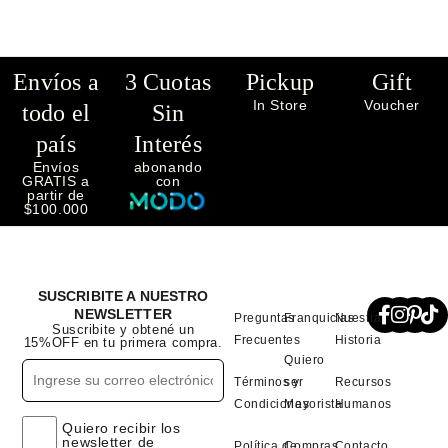
Envíos a
3 Cuotas
Pickup
Gift
In Store
Voucher
todo el
Sin
país
Interés
Envíos
abonando
GRATIS a
con
partir de
$100.000
SUSCRIBITE A NUESTRO
NEWSLETTER
Preguntas
Franquicias
Nuestra
Suscribite y obtené un
Frecuentes
Historia
15%OFF en tu primera compra.
Quiero
Términos y
ser
Recursos
Condiciones
Mayorista
Humanos
Quiero recibir los
newsletter de
Política de
Compras
Contacto