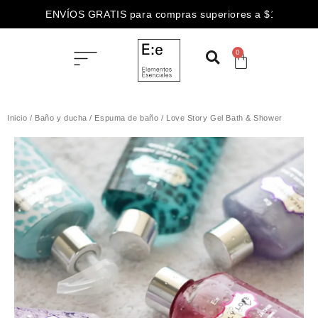
ENVÍOS GRATIS para compras superiores a $100.000
0
Inicio
/
Baño y ducha
/
Espuma de baño
/ Love Story Gel Bath & Shower