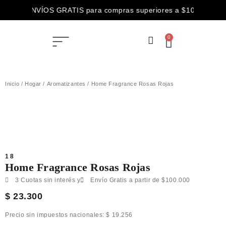
ENVÍOS GRATIS para compras superiores a $100.000
3 CUOTAS SIN INTERÉS abonando con
0
ENVÍOS GRATIS para compras superiores a $100.000
Inicio
/
Hogar
/
Aromatizantes
/ Home Fragrance Rosas Rojas
18
Home Fragrance Rosas Rojas
3 Cuotas sin interés y
Envío Gratis a partir de $100.000
$
23.300
Precio sin impuestos nacionales:
$
19.256