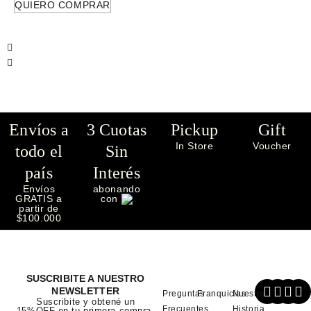
QUIERO COMPRAR
Envíos a
3 Cuotas
Pickup
Gift
In Store
Voucher
todo el
Sin
país
Interés
Envíos
abonando
GRATIS a
con
partir de
$100.000
SUSCRIBITE A NUESTRO
NEWSLETTER
Preguntas
Franquicias
Nuestra
Suscribite y obtené un
Frecuentes
Historia
15%OFF en tu primera compra.