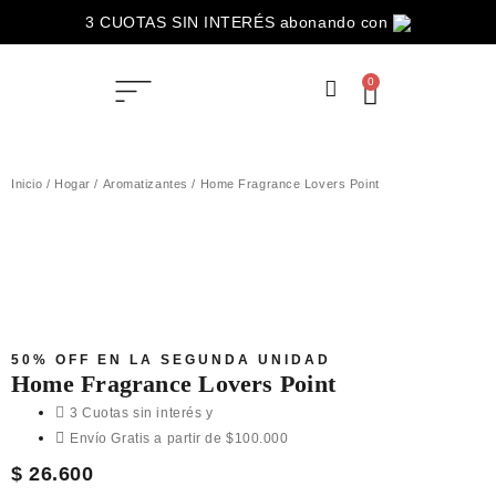
3 CUOTAS SIN INTERÉS abonando con
ENVÍOS GRATIS para compras superiores a $100.000
0
Inicio
/
Hogar
/
Aromatizantes
/ Home Fragrance Lovers Point
50% OFF EN LA SEGUNDA UNIDAD
Home Fragrance Lovers Point
3 Cuotas sin interés y
Envío Gratis a partir de $100.000
$
26.600