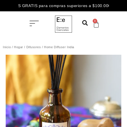
ENVÍOS GRATIS para compras superiores a $100.000
3 CUOTAS SIN INTERÉS abonando con
0
ENVÍOS GRATIS para compras superiores a $100.000
Inicio
/
Hogar
/
Difusores
/ Home Diffuser India