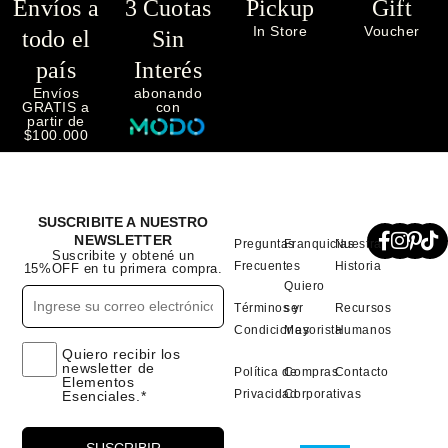
Envíos a
3 Cuotas
Pickup
Gift
In Store
Voucher
todo el
Sin
país
Interés
Envíos
abonando
GRATIS a
con
partir de
$100.000
SUSCRIBITE A NUESTRO
NEWSLETTER
Preguntas
Franquicias
Nuestra
Suscribite y obtené un
Frecuentes
Historia
15%OFF en tu primera compra.
Quiero
Términos y
ser
Recursos
Condiciones
Mayorista
Humanos
Quiero recibir los
newsletter de
Política de
Compras
Contacto
Elementos
Privacidad
Corporativas
Esenciales.*