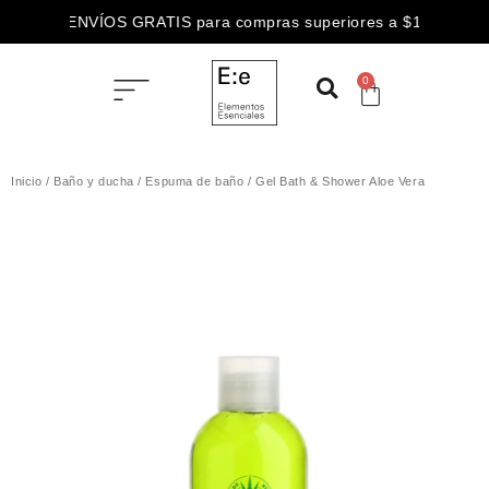
3 CUOTAS SIN INTERÉS abonando con
ENVÍOS GRATIS para compras superiores a $100.000
0
Inicio
/
Baño y ducha
/
Espuma de baño
/ Gel Bath & Shower Aloe Vera