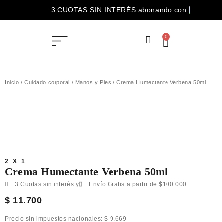
3 CUOTAS SIN INTERÉS abonando con
ENVÍOS GRATIS para compras superiores a $100.000
0
Inicio
/
Cuidado corporal
/
Manos y Pies
/ Crema Humectante Verbena 50ml
2 X 1
Crema Humectante Verbena 50ml
3 Cuotas sin interés y
Envío Gratis a partir de $100.000
$
11.700
Precio sin impuestos nacionales:
$
9.669