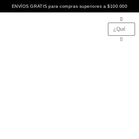
ENVÍOS GRATIS para compras superiores a $100.000
3 CUOTAS SIN INTERÉS abonando con
ENVÍOS GRATIS para compras superiores a $100.000