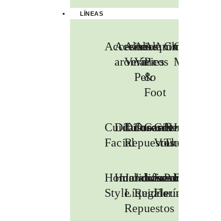
LÍNEAS
Accesorios
Aceites
Aloe
Aloe
Alquimia
Aromatizador
Chicos
Colour
aromáticos
Vera
Vera
Pies
Me
Pelo
&
Foot
Cuidado
Difusores
Difusores
Dreams
Gardenia
Gift
Herbal
Hombres
Facial
Repuestos
Voucher
Therapy
Home
Humidificadores
Jabones
Jabones
Lavanda
Le
Paraíso
Peonia
Style
Líquidos
Regalería
Fleur
Repuestos