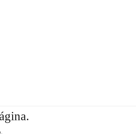
ágina.
n.