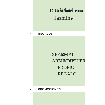
Romance
Urban
Velas
Verbena
Woman
Jasmine
REGALOS
SETS
ARMÁ
GIFT
ARMADOS
TU
VOUCHER
PROPIO
REGALO
PROMOCIONES