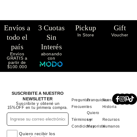
Envíos a
3 Cuotas
Pickup
Gift
In Store
Voucher
todo el
Sin
país
Interés
Envíos
abonando
GRATIS a
con
partir de
$100.000
SUSCRIBITE A NUESTRO
NEWSLETTER
Preguntas
Franquicias
Nuestra
Suscribite y obtené un
Frecuentes
Historia
15%OFF en tu primera compra.
Quiero
Términos y
ser
Recursos
Condiciones
Mayorista
Humanos
Quiero recibir los