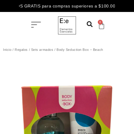
ENVÍOS GRATIS para compras superiores a $100.000
3 CUOTAS SIN INTERÉS abonando con
0
ENVÍOS GRATIS para compras superiores a $100.000
Inicio
/
Regalos
/
Sets armados
/ Body Seduction Box – Beach