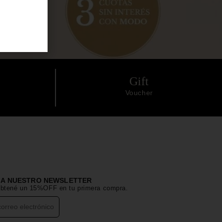
Gift
Voucher
E A NUESTRO NEWSLETTER
 obtené un 15%OFF en tu primera compra.