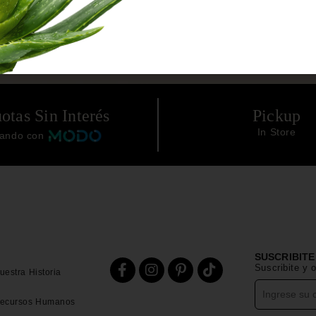
otas Sin Interés
Pickup
In Store
ando con
SUSCRIBIT
Suscribite y
uestra Historia
ecursos Humanos